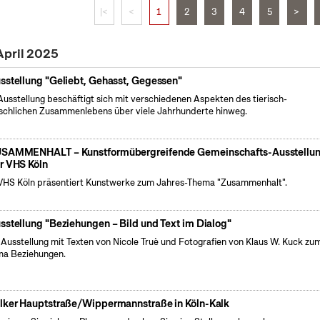
|<
<
1
2
3
4
5
>
April 2025
sstellung "Geliebt, Gehasst, Gegessen"
Ausstellung beschäftigt sich mit verschiedenen Aspekten des tierisch-
chlichen Zusammenlebens über viele Jahrhunderte hinweg.
SAMMENHALT – Kunstformübergreifende Gemeinschafts-Ausstellu
r VHS Köln
VHS Köln präsentiert Kunstwerke zum Jahres-Thema "Zusammenhalt".
sstellung "Beziehungen – Bild und Text im Dialog"
 Ausstellung mit Texten von Nicole Truè und Fotografien von Klaus W. Kuck zu
a Beziehungen.
lker Hauptstraße/Wippermannstraße in Köln-Kalk