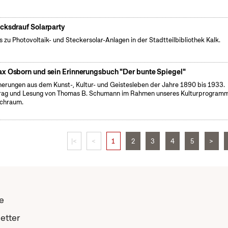
cksdrauf Solarparty
s zu Photovoltaik- und Steckersolar-Anlagen in der Stadtteilbibliothek Kalk.
x Osborn und sein Erinnerungsbuch "Der bunte Spiegel"
nerungen aus dem Kunst-, Kultur- und Geistesleben der Jahre 1890 bis 1933.
rag und Lesung von Thomas B. Schumann im Rahmen unseres Kulturprogram
chraum.
|<
<
1
2
3
4
5
>
e
etter