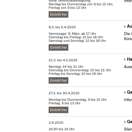
ohne Terminvereinbarung:
Info
Montag bis Donnerstag von 9 bis 15 Uhr,
Freitag von 9 bis 13 Uhr
Eintritt frei
Au
8.3.
bis
5.4.2025
Vernissage: 8. März, ab 17 Uhr
Die 
Dienstag bis Freitag: 15 bis 18 Uhr
Küns
Samstag und Sonntag: 12 bis 18 Uhr
Eintritt frei
Ha
21.3.
bis
4.5.2025
Montag: 14 bis 21 Uhr
Auss
Dienstag bis Donnerstag: 10 bis 21 Uhr
Freitag bis Sonntag: 10 bis 18 Uhr
Eintritt frei
Ge
27.3.
bis
30.4.2025
Montag bis Donnerstag, 9 bis 15 Uhr
Info
Freitag, 9 bis 13 Uhr
Eintritt frei
Ge
3.4.2025
16:30 bis 19 Uhr
Sile