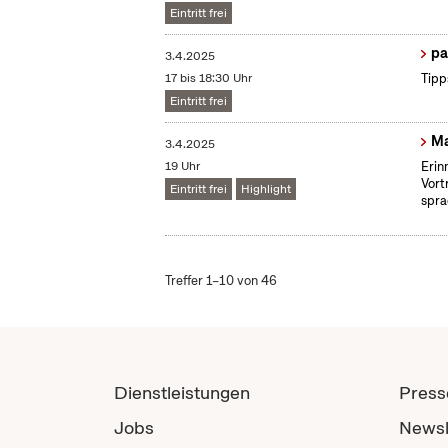
Eintritt frei
pa
3.4.2025
17 bis 18:30 Uhr
Tipp
Eintritt frei
Ma
3.4.2025
19 Uhr
Erin
Vort
Eintritt frei
Highlight
spra
Treffer 1–10 von 46
Dienstleistungen
Press
Jobs
Newsl