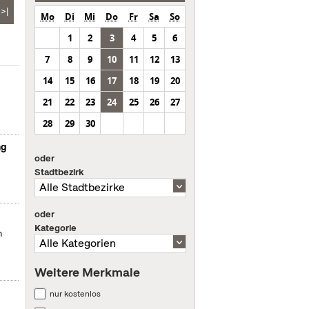
>|
Mo
Di
Mi
Do
Fr
Sa
So
1
2
3
4
5
6
7
8
9
10
11
12
13
14
15
16
17
18
19
20
21
22
23
24
25
26
27
28
29
30
ng
oder
Stadtbezirk
oder
Kategorie
m
Weitere Merkmale
nur kostenlos