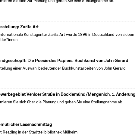
rmieren Sie sich zur Planung und geben Sie eine Stellungnahme ab.
sstellung: Zarifa Art
internationale Kunstagentur Zarifa Art wurde 1996 in Deutschland von sieben
tler*innen
ndgeschöpft: Die Poesie des Papiers. Buchkunst von John Gerard
tellung einer Auswahl bedeutender Buchkunstarbeiten von John Gerard
werbegebiet Venloer Straße in Bocklemünd/Mengenich, 1. Änderun
rmieren Sie sich über die Planung und geben Sie eine Stellungnahme ab.
mütlicher Lesenachmittag
nt Reading in der Stadtteilbibliothek Mülheim