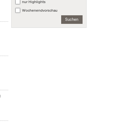
nur Highlights
Wochenendvorschau
Suchen
g