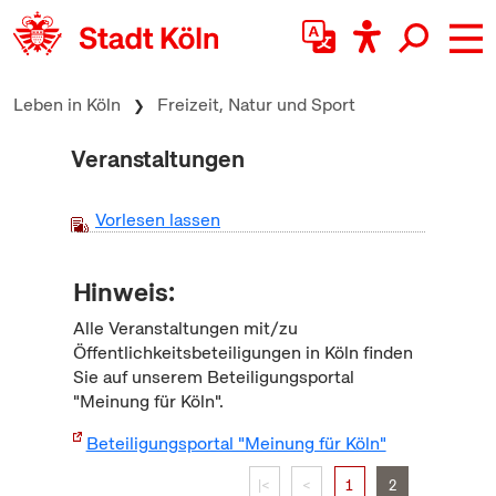
zum Inhalt springen
Leben in Köln
Freizeit, Natur und Sport
Veranstaltungen
Vorlesen lassen
Hinweis:
Alle Veranstaltungen mit/zu
Öffentlichkeitsbeteiligungen in Köln finden
Sie auf unserem Beteiligungsportal
"Meinung für Köln".
Beteiligungsportal "Meinung für Köln"
|<
<
1
2