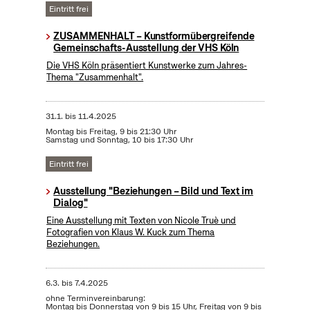
Eintritt frei
ZUSAMMENHALT – Kunstformübergreifende
Gemeinschafts-Ausstellung der VHS Köln
Die VHS Köln präsentiert Kunstwerke zum Jahres-
Thema "Zusammenhalt".
31.1.
bis
11.4.2025
Montag bis Freitag, 9 bis 21:30 Uhr
Samstag und Sonntag, 10 bis 17:30 Uhr
Eintritt frei
Ausstellung "Beziehungen – Bild und Text im
Dialog"
Eine Ausstellung mit Texten von Nicole Truè und
Fotografien von Klaus W. Kuck zum Thema
Beziehungen.
6.3.
bis
7.4.2025
ohne Terminvereinbarung:
Montag bis Donnerstag von 9 bis 15 Uhr, Freitag von 9 bis