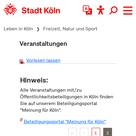
zum Inhalt springen
Leben in Köln
Freizeit, Natur und Sport
Veranstaltungen
Vorlesen lassen
Hinweis:
Alle Veranstaltungen mit/zu
Öffentlichkeitsbeteiligungen in Köln finden
Sie auf unserem Beteiligungsportal
"Meinung für Köln".
Beteiligungsportal "Meinung für Köln"
|<
<
1
2