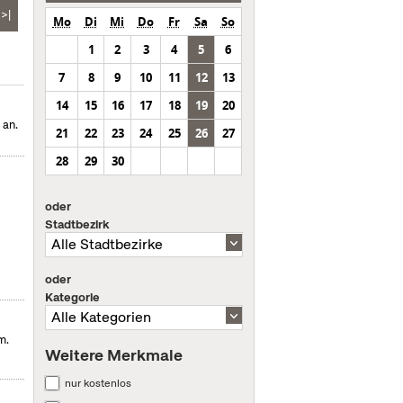
>|
Mo
Di
Mi
Do
Fr
Sa
So
1
2
3
4
5
6
7
8
9
10
11
12
13
14
15
16
17
18
19
20
 an.
21
22
23
24
25
26
27
28
29
30
oder
Stadtbezirk
oder
Kategorie
m.
Weitere Merkmale
nur kostenlos