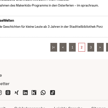
ahmen des Makerkids-Programms in den Osterferien – im sprachraum.
seWelten
e Geschichten für kleine Leute ab 3 Jahren in der Stadtteilbibliothek Porz
|<
<
1
2
3
>
e
etter