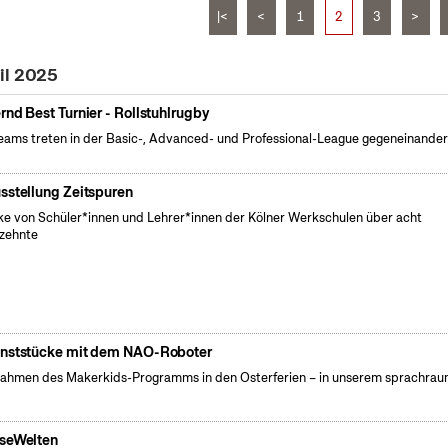
|<
<
1
2
3
>
il 2025
rnd Best Turnier - Rollstuhlrugby
eams treten in der Basic-, Advanced- und Professional-League gegeneinander
sstellung Zeitspuren
e von Schüler*innen und Lehrer*innen der Kölner Werkschulen über acht
zehnte
nststücke mit dem NAO-Roboter
ahmen des Makerkids-Programms in den Osterferien – in unserem sprachrau
seWelten