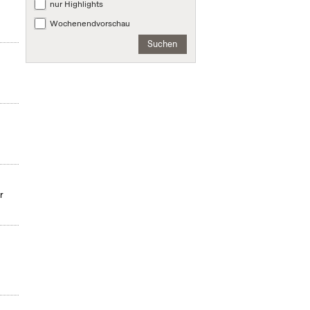
nur Highlights
Wochenendvorschau
Suchen
r