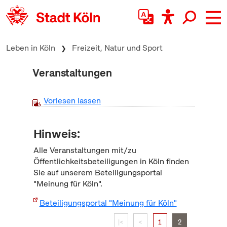
zum Inhalt springen
Leben in Köln
Freizeit, Natur und Sport
Veranstaltungen
Vorlesen lassen
Hinweis:
Alle Veranstaltungen mit/zu
Öffentlichkeitsbeteiligungen in Köln finden
Sie auf unserem Beteiligungsportal
"Meinung für Köln".
Beteiligungsportal "Meinung für Köln"
|<
<
1
2