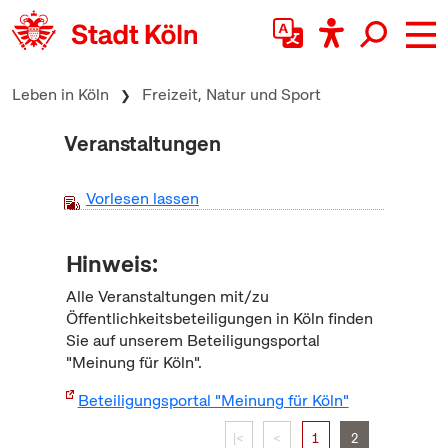
zum Inhalt springen
Leben in Köln
Freizeit, Natur und Sport
Veranstaltungen
Vorlesen lassen
Hinweis:
Alle Veranstaltungen mit/zu
Öffentlichkeitsbeteiligungen in Köln finden
Sie auf unserem Beteiligungsportal
"Meinung für Köln".
Beteiligungsportal "Meinung für Köln"
|<
<
1
2