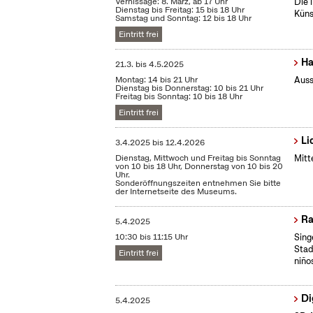
Vernissage: 8. März, ab 17 Uhr
Die 
Dienstag bis Freitag: 15 bis 18 Uhr
Küns
Samstag und Sonntag: 12 bis 18 Uhr
Eintritt frei
Ha
21.3.
bis
4.5.2025
Montag: 14 bis 21 Uhr
Auss
Dienstag bis Donnerstag: 10 bis 21 Uhr
Freitag bis Sonntag: 10 bis 18 Uhr
Eintritt frei
Li
3.4.2025
bis
12.4.2026
Dienstag, Mittwoch und Freitag bis Sonntag
Mitt
von 10 bis 18 Uhr, Donnerstag von 10 bis 20
Uhr.
Sonderöffnungszeiten entnehmen Sie bitte
der Internetseite des Museums.
Ra
5.4.2025
10:30 bis 11:15 Uhr
Sing
Stad
Eintritt frei
niño
Di
5.4.2025