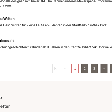
odelle designen mit TinkerCAD. Im Rahmen unseres Makerspace-Programm
chraum.
seWelten
e Geschichten für kleine Leute ab 3 Jahren in der Stadtteilbibliothek Porz
rlesezeit
erbuchgeschichten für Kinder ab 3 Jahren in der Stadtteilbibliothek Chorweile
|<
<
1
2
3
>
e
etter