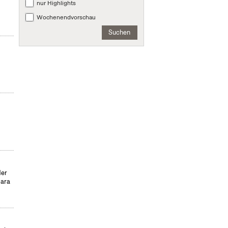
nur Highlights
Wochenendvorschau
Suchen
der
para