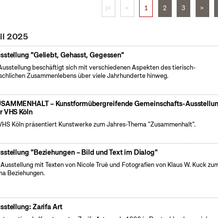
|<
<
1
2
3
>
il 2025
sstellung "Geliebt, Gehasst, Gegessen"
Ausstellung beschäftigt sich mit verschiedenen Aspekten des tierisch-
chlichen Zusammenlebens über viele Jahrhunderte hinweg.
SAMMENHALT – Kunstformübergreifende Gemeinschafts-Ausstellu
r VHS Köln
VHS Köln präsentiert Kunstwerke zum Jahres-Thema "Zusammenhalt".
sstellung "Beziehungen – Bild und Text im Dialog"
 Ausstellung mit Texten von Nicole Truè und Fotografien von Klaus W. Kuck zu
a Beziehungen.
sstellung: Zarifa Art