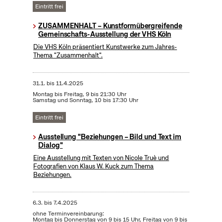
Eintritt frei
ZUSAMMENHALT – Kunstformübergreifende
Gemeinschafts-Ausstellung der VHS Köln
Die VHS Köln präsentiert Kunstwerke zum Jahres-
Thema "Zusammenhalt".
31.1.
bis
11.4.2025
Montag bis Freitag, 9 bis 21:30 Uhr
Samstag und Sonntag, 10 bis 17:30 Uhr
Eintritt frei
Ausstellung "Beziehungen – Bild und Text im
Dialog"
Eine Ausstellung mit Texten von Nicole Truè und
Fotografien von Klaus W. Kuck zum Thema
Beziehungen.
6.3.
bis
7.4.2025
ohne Terminvereinbarung:
Montag bis Donnerstag von 9 bis 15 Uhr, Freitag von 9 bis