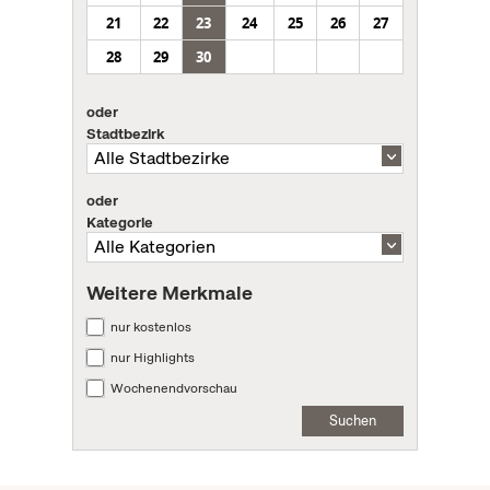
21
22
23
24
25
26
27
28
29
30
oder
Stadtbezirk
oder
Kategorie
Weitere Merkmale
nur kostenlos
nur Highlights
Wochenendvorschau
Suchen