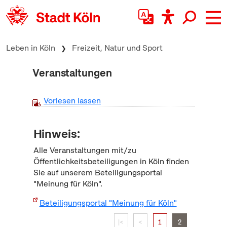
zum Inhalt springen
Leben in Köln
Freizeit, Natur und Sport
Veranstaltungen
Vorlesen lassen
Hinweis:
Alle Veranstaltungen mit/zu
Öffentlichkeitsbeteiligungen in Köln finden
Sie auf unserem Beteiligungsportal
"Meinung für Köln".
Beteiligungsportal "Meinung für Köln"
|<
<
1
2