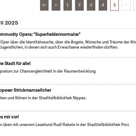
|<
<
1
2
3
4
5
>
ril 2025
mmunity Opera: "Superheldennormalos"
 Oper über die Identitätssuche, über die Ängste, Wünsche und Träume der Ki
Jugendlichen, in denen sich auch Erwachsene wiederfinden dürften.
ne Stadt für alle!
osium zur Chancengleichheit in der Raumentwicklung
ppeser Strickmamsellcher
cken und Klönen in der Stadtteilbibliothek Nippes.
es mir vor!
n üben mit unserem Lesehund Rudi Rakete in der Stadtteilbibliothek Porz