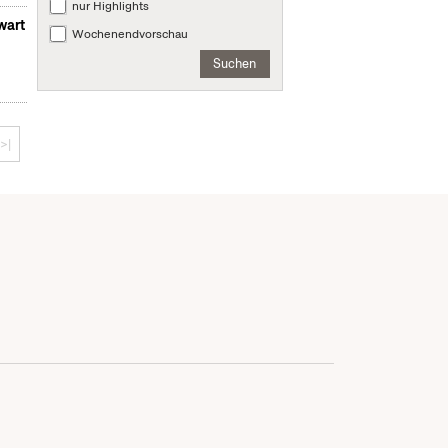
nur Highlights
wart
Wochenendvorschau
Suchen
>|