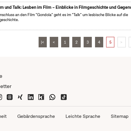
lm und Talk: Lesben im Film – Einblicke in Filmgeschichte und Gegen
nschluss an den Film "Gondola" geht es im "Talk" um lesbische Blicke auf die
geschichte.
|<
<
1
2
3
4
5
>
e
etter
heit
Gebärdensprache
Leichte Sprache
Sitemap