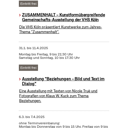
Eintritt frei
ZUSAMMENHALT – Kunstformübergreifende
Gemeinschafts-Ausstellung der VHS Köln
Die VHS Köln präsentiert Kunstwerke zum Jahres-
Thema "Zusammenhalt".
31.1.
bis
11.4.2025
Montag bis Freitag, 9 bis 21:30 Uhr
Samstag und Sonntag, 10 bis 17:30 Uhr
Eintritt frei
Ausstellung "Beziehungen – Bild und Text im
Dialog"
Eine Ausstellung mit Texten von Nicole Truè und
Fotografien von Klaus W. Kuck zum Thema
Beziehungen.
6.3.
bis
7.4.2025
ohne Terminvereinbarung:
Montag bis Donnerstag von 9 bis 15 Uhr, Freitag von 9 bis