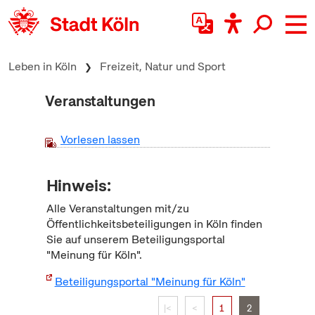
zum Inhalt springen
Leben in Köln
Freizeit, Natur und Sport
Veranstaltungen
Vorlesen lassen
Hinweis:
Alle Veranstaltungen mit/zu
Öffentlichkeitsbeteiligungen in Köln finden
Sie auf unserem Beteiligungsportal
"Meinung für Köln".
Beteiligungsportal "Meinung für Köln"
|<
<
1
2