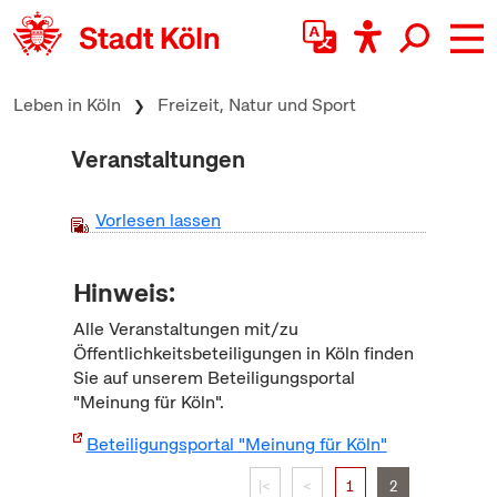
zum Inhalt springen
Leben in Köln
Freizeit, Natur und Sport
Veranstaltungen
Vorlesen lassen
Hinweis:
Alle Veranstaltungen mit/zu
Öffentlichkeitsbeteiligungen in Köln finden
Sie auf unserem Beteiligungsportal
"Meinung für Köln".
Beteiligungsportal "Meinung für Köln"
|<
<
1
2