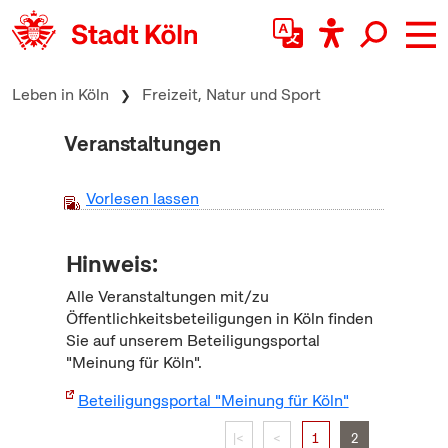
zum Inhalt springen
Leben in Köln
Freizeit, Natur und Sport
Veranstaltungen
Vorlesen lassen
Hinweis:
Alle Veranstaltungen mit/zu
Öffentlichkeitsbeteiligungen in Köln finden
Sie auf unserem Beteiligungsportal
"Meinung für Köln".
Beteiligungsportal "Meinung für Köln"
|<
<
1
2