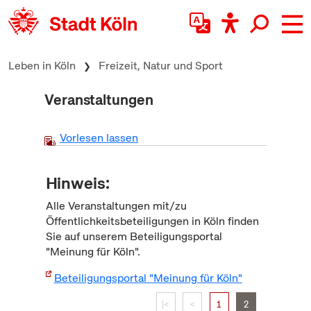
zum Inhalt springen
Leben in Köln
Freizeit, Natur und Sport
Veranstaltungen
Vorlesen lassen
Hinweis:
Alle Veranstaltungen mit/zu
Öffentlichkeitsbeteiligungen in Köln finden
Sie auf unserem Beteiligungsportal
"Meinung für Köln".
Beteiligungsportal "Meinung für Köln"
|<
<
1
2