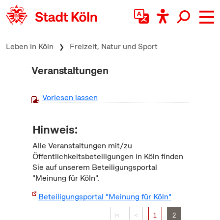
zum Inhalt springen
Leben in Köln
Freizeit, Natur und Sport
Veranstaltungen
Vorlesen lassen
Hinweis:
Alle Veranstaltungen mit/zu
Öffentlichkeitsbeteiligungen in Köln finden
Sie auf unserem Beteiligungsportal
"Meinung für Köln".
Beteiligungsportal "Meinung für Köln"
|<
<
1
2