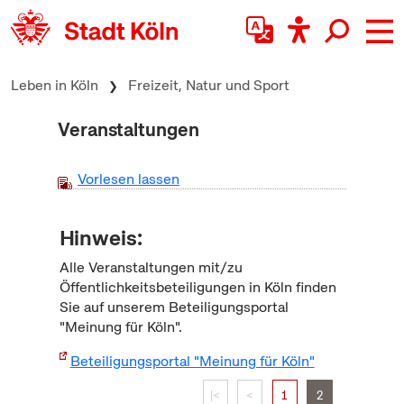
zum Inhalt springen
Leben in Köln
Freizeit, Natur und Sport
Veranstaltungen
Vorlesen lassen
Hinweis:
Alle Veranstaltungen mit/zu
Öffentlichkeitsbeteiligungen in Köln finden
Sie auf unserem Beteiligungsportal
"Meinung für Köln".
Beteiligungsportal "Meinung für Köln"
|<
<
1
2