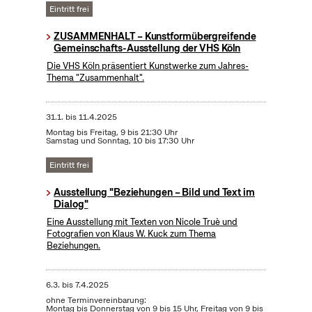
Eintritt frei
ZUSAMMENHALT – Kunstformübergreifende
Gemeinschafts-Ausstellung der VHS Köln
Die VHS Köln präsentiert Kunstwerke zum Jahres-
Thema "Zusammenhalt".
31.1.
bis
11.4.2025
Montag bis Freitag, 9 bis 21:30 Uhr
Samstag und Sonntag, 10 bis 17:30 Uhr
Eintritt frei
Ausstellung "Beziehungen – Bild und Text im
Dialog"
Eine Ausstellung mit Texten von Nicole Truè und
Fotografien von Klaus W. Kuck zum Thema
Beziehungen.
6.3.
bis
7.4.2025
ohne Terminvereinbarung:
Montag bis Donnerstag von 9 bis 15 Uhr, Freitag von 9 bis