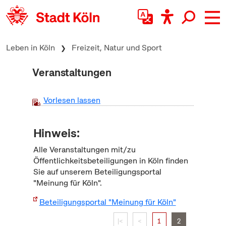
zum Inhalt springen
Leben in Köln
Freizeit, Natur und Sport
Veranstaltungen
Vorlesen lassen
Hinweis:
Alle Veranstaltungen mit/zu
Öffentlichkeitsbeteiligungen in Köln finden
Sie auf unserem Beteiligungsportal
"Meinung für Köln".
Beteiligungsportal "Meinung für Köln"
|<
<
1
2