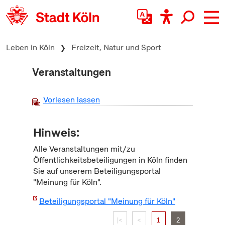
zum Inhalt springen
Leben in Köln
Freizeit, Natur und Sport
Veranstaltungen
Vorlesen lassen
Hinweis:
Alle Veranstaltungen mit/zu
Öffentlichkeitsbeteiligungen in Köln finden
Sie auf unserem Beteiligungsportal
"Meinung für Köln".
Beteiligungsportal "Meinung für Köln"
|<
<
1
2