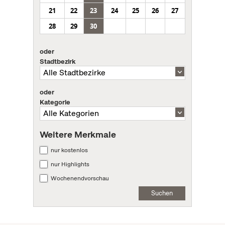
21
22
23
24
25
26
27
28
29
30
oder
Stadtbezirk
oder
Kategorie
Weitere Merkmale
nur kostenlos
nur Highlights
Wochenendvorschau
Suchen