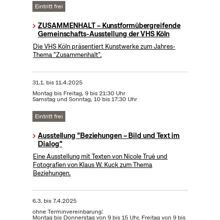
Eintritt frei
ZUSAMMENHALT – Kunstformübergreifende
Gemeinschafts-Ausstellung der VHS Köln
Die VHS Köln präsentiert Kunstwerke zum Jahres-
Thema "Zusammenhalt".
31.1.
bis
11.4.2025
Montag bis Freitag, 9 bis 21:30 Uhr
Samstag und Sonntag, 10 bis 17:30 Uhr
Eintritt frei
Ausstellung "Beziehungen – Bild und Text im
Dialog"
Eine Ausstellung mit Texten von Nicole Truè und
Fotografien von Klaus W. Kuck zum Thema
Beziehungen.
6.3.
bis
7.4.2025
ohne Terminvereinbarung:
Montag bis Donnerstag von 9 bis 15 Uhr, Freitag von 9 bis