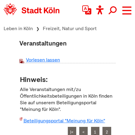
zum Inhalt springen
Leben in Köln
Freizeit, Natur und Sport
Veranstaltungen
Vorlesen lassen
Hinweis:
Alle Veranstaltungen mit/zu
Öffentlichkeitsbeteiligungen in Köln finden
Sie auf unserem Beteiligungsportal
"Meinung für Köln".
Beteiligungsportal "Meinung für Köln"
|<
<
1
2