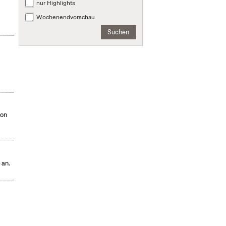
nur Highlights
Wochenendvorschau
Suchen
von
 an.