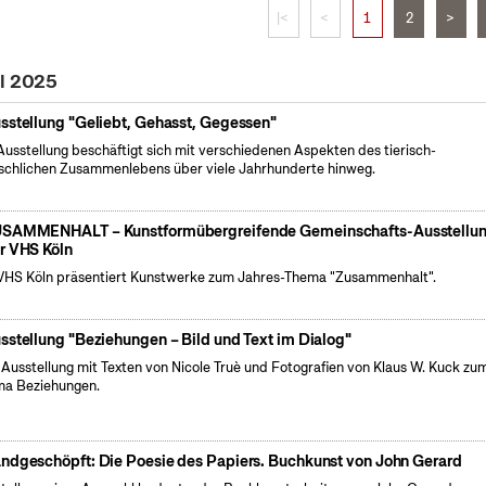
|<
<
1
2
>
il 2025
sstellung "Geliebt, Gehasst, Gegessen"
Ausstellung beschäftigt sich mit verschiedenen Aspekten des tierisch-
chlichen Zusammenlebens über viele Jahrhunderte hinweg.
SAMMENHALT – Kunstformübergreifende Gemeinschafts-Ausstellu
r VHS Köln
VHS Köln präsentiert Kunstwerke zum Jahres-Thema "Zusammenhalt".
sstellung "Beziehungen – Bild und Text im Dialog"
 Ausstellung mit Texten von Nicole Truè und Fotografien von Klaus W. Kuck zu
a Beziehungen.
ndgeschöpft: Die Poesie des Papiers. Buchkunst von John Gerard