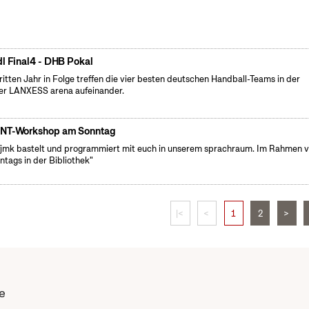
dl Final4 - DHB Pokal
ritten Jahr in Folge treffen die vier besten deutschen Handball-Teams in der
er LANXESS arena aufeinander.
NT-Workshop am Sonntag
fjmk bastelt und programmiert mit euch in unserem sprachraum. Im Rahmen 
ntags in der Bibliothek"
|<
<
1
2
>
e