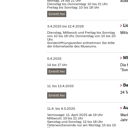
Montag: 14 bis 21 Uhr
Auss
Dienstag bis Donnerstag: 10 bis 21 Uhr
Freitag bis Sonntag: 10 bis 18 Uhr
Eintritt frei
Li
3.4.2025
bis
12.4.2026
Dienstag, Mittwoch und Freitag bis Sonntag
Mitt
von 10 bis 18 Uhr, Donnerstag von 10 bis 20
Uhr.
Sonderöffnungszeiten entnehmen Sie bitte
der Internetseite des Museums.
MI
6.4.2025
14 bis 17 Uhr
Die 
"Son
Eintritt frei
Be
11.
bis
13.4.2025
24 T
Eintritt frei
Au
11.4.
bis
4.5.2025
Vernissage: 11. April 2025 ab 19 Uhr
Werk
Mittwoch: 19 bis 21 Uhr
Jahr
Samstag und Sonntag: 12 bis 18 Uhr
Osterwochenende nur am Montag: 15 bis 19