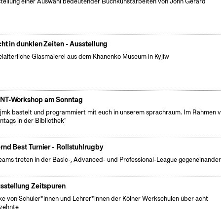
tellung einer Auswahl bedeutender Buchkunstarbeiten von John Gerard
cht in dunklen Zeiten - Ausstellung
elalterliche Glasmalerei aus dem Khanenko Museum in Kyjiw
NT-Workshop am Sonntag
fjmk bastelt und programmiert mit euch in unserem sprachraum. Im Rahmen 
ntags in der Bibliothek"
rnd Best Turnier - Rollstuhlrugby
eams treten in der Basic-, Advanced- und Professional-League gegeneinander
sstellung Zeitspuren
e von Schüler*innen und Lehrer*innen der Kölner Werkschulen über acht
zehnte