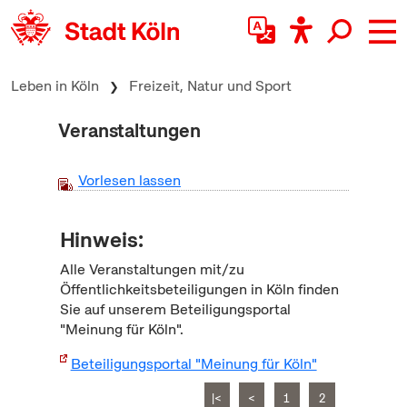
zum Inhalt springen
Leben in Köln
Freizeit, Natur und Sport
Veranstaltungen
Vorlesen lassen
Hinweis:
Alle Veranstaltungen mit/zu
Öffentlichkeitsbeteiligungen in Köln finden
Sie auf unserem Beteiligungsportal
"Meinung für Köln".
Beteiligungsportal "Meinung für Köln"
|<
<
1
2