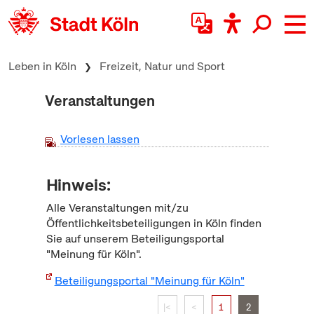
zum Inhalt springen
Leben in Köln
Freizeit, Natur und Sport
Veranstaltungen
Vorlesen lassen
Hinweis:
Alle Veranstaltungen mit/zu
Öffentlichkeitsbeteiligungen in Köln finden
Sie auf unserem Beteiligungsportal
"Meinung für Köln".
Beteiligungsportal "Meinung für Köln"
|<
<
1
2