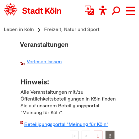
zum Inhalt springen
Leben in Köln
Freizeit, Natur und Sport
Veranstaltungen
Vorlesen lassen
Hinweis:
Alle Veranstaltungen mit/zu
Öffentlichkeitsbeteiligungen in Köln finden
Sie auf unserem Beteiligungsportal
"Meinung für Köln".
Beteiligungsportal "Meinung für Köln"
|<
<
1
2