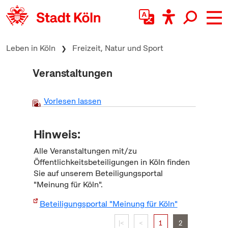
zum Inhalt springen
Leben in Köln
Freizeit, Natur und Sport
Veranstaltungen
Vorlesen lassen
Hinweis:
Alle Veranstaltungen mit/zu
Öffentlichkeitsbeteiligungen in Köln finden
Sie auf unserem Beteiligungsportal
"Meinung für Köln".
Beteiligungsportal "Meinung für Köln"
|<
<
1
2