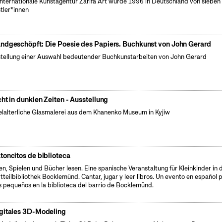
internationale Kunstagentur Zarifa Art wurde 1996 in Deutschland von sieben
tler*innen
ndgeschöpft: Die Poesie des Papiers. Buchkunst von John Gerard
tellung einer Auswahl bedeutender Buchkunstarbeiten von John Gerard
cht in dunklen Zeiten - Ausstellung
elalterliche Glasmalerei aus dem Khanenko Museum in Kyjiw
toncitos de biblioteca
en, Spielen und Bücher lesen. Eine spanische Veranstaltung für Kleinkinder in 
tteilbibliothek Bocklemünd. Cantar, jugar y leer libros. Un evento en español 
s pequeños en la biblioteca del barrio de Bocklemünd.
gitales 3D-Modeling