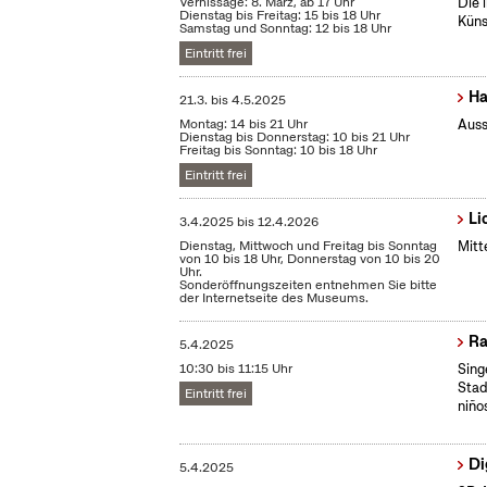
Vernissage: 8. März, ab 17 Uhr
Die 
Dienstag bis Freitag: 15 bis 18 Uhr
Küns
Samstag und Sonntag: 12 bis 18 Uhr
Eintritt frei
Ha
21.3.
bis
4.5.2025
Montag: 14 bis 21 Uhr
Auss
Dienstag bis Donnerstag: 10 bis 21 Uhr
Freitag bis Sonntag: 10 bis 18 Uhr
Eintritt frei
Li
3.4.2025
bis
12.4.2026
Dienstag, Mittwoch und Freitag bis Sonntag
Mitt
von 10 bis 18 Uhr, Donnerstag von 10 bis 20
Uhr.
Sonderöffnungszeiten entnehmen Sie bitte
der Internetseite des Museums.
Ra
5.4.2025
10:30 bis 11:15 Uhr
Sing
Stad
Eintritt frei
niño
Di
5.4.2025