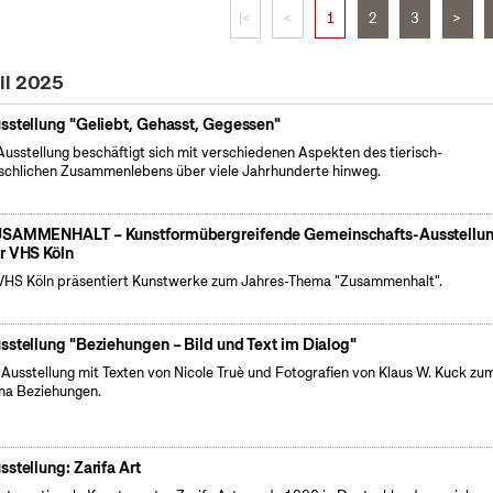
|<
<
1
2
3
>
il 2025
sstellung "Geliebt, Gehasst, Gegessen"
Ausstellung beschäftigt sich mit verschiedenen Aspekten des tierisch-
chlichen Zusammenlebens über viele Jahrhunderte hinweg.
SAMMENHALT – Kunstformübergreifende Gemeinschafts-Ausstellu
r VHS Köln
VHS Köln präsentiert Kunstwerke zum Jahres-Thema "Zusammenhalt".
sstellung "Beziehungen – Bild und Text im Dialog"
 Ausstellung mit Texten von Nicole Truè und Fotografien von Klaus W. Kuck zu
a Beziehungen.
sstellung: Zarifa Art