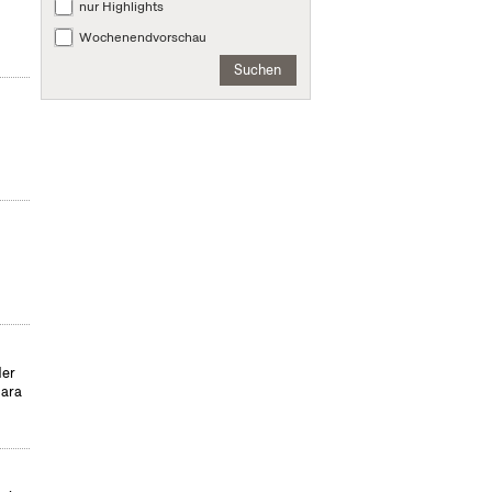
nur Highlights
Wochenendvorschau
Suchen
der
para