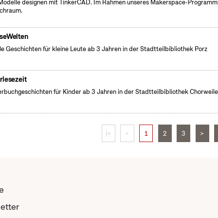
odelle designen mit TinkerCAD. Im Rahmen unseres Makerspace-Programm
chraum.
seWelten
e Geschichten für kleine Leute ab 3 Jahren in der Stadtteilbibliothek Porz
rlesezeit
erbuchgeschichten für Kinder ab 3 Jahren in der Stadtteilbibliothek Chorweile
|<
<
1
2
3
>
e
etter