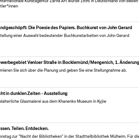
internationale Kunstagentur Zarifa Art wurde 1996 in Deutschland von sieben
tler*innen
ndgeschöpft: Die Poesie des Papiers. Buchkunst von John Gerard
tellung einer Auswahl bedeutender Buchkunstarbeiten von John Gerard
werbegebiet Venloer Straße in Bocklemünd/Mengenich, 1. Änderun
rmieren Sie sich über die Planung und geben Sie eine Stellungnahme ab.
cht in dunklen Zeiten - Ausstellung
elalterliche Glasmalerei aus dem Khanenko Museum in Kyjiw
ssen. Teilen. Entdecken.
onstag zur "Nacht der Bibliotheken" in der Stadtteilbibliothek Mülheim. Für di