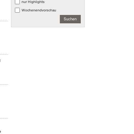
nur Highlights
Wochenendvorschau
Suchen
g
e