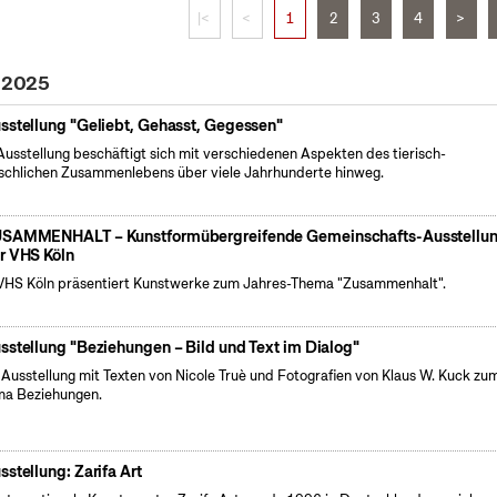
|<
<
1
2
3
4
>
l 2025
sstellung "Geliebt, Gehasst, Gegessen"
Ausstellung beschäftigt sich mit verschiedenen Aspekten des tierisch-
chlichen Zusammenlebens über viele Jahrhunderte hinweg.
SAMMENHALT – Kunstformübergreifende Gemeinschafts-Ausstellu
r VHS Köln
VHS Köln präsentiert Kunstwerke zum Jahres-Thema "Zusammenhalt".
sstellung "Beziehungen – Bild und Text im Dialog"
 Ausstellung mit Texten von Nicole Truè und Fotografien von Klaus W. Kuck zu
a Beziehungen.
sstellung: Zarifa Art