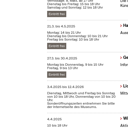
Vernissage: 8. März, ab 17 Uhr
Die 
Dienstag bis Freitag: 15 bis 18 Uhr
Küns
Samstag und Sonntag: 12 bis 18 Uhr
Eintritt frei
Ha
21.3.
bis
4.5.2025
Montag: 14 bis 21 Uhr
Auss
Dienstag bis Donnerstag: 10 bis 21 Uhr
Freitag bis Sonntag: 10 bis 18 Uhr
Eintritt frei
Ge
27.3.
bis
30.4.2025
Montag bis Donnerstag, 9 bis 15 Uhr
Info
Freitag, 9 bis 13 Uhr
Eintritt frei
Li
3.4.2025
bis
12.4.2026
Dienstag, Mittwoch und Freitag bis Sonntag
Mitt
von 10 bis 18 Uhr, Donnerstag von 10 bis 20
Uhr.
Sonderöffnungszeiten entnehmen Sie bitte
der Internetseite des Museums.
Wi
4.4.2025
10 bis 18 Uhr
Akti