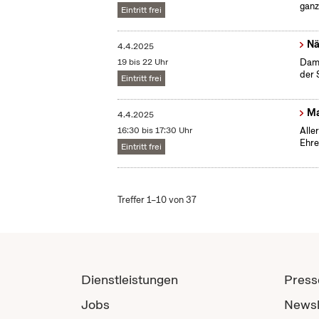
ganz
Eintritt frei
Nä
4.4.2025
19 bis 22 Uhr
Dama
der 
Eintritt frei
Ma
4.4.2025
16:30 bis 17:30 Uhr
Alle
Ehre
Eintritt frei
Treffer 1–10 von 37
Dienstleistungen
Press
Jobs
Newsl