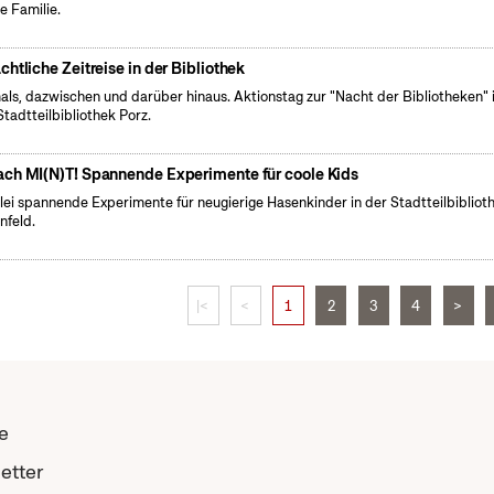
e Familie.
chtliche Zeitreise in der Bibliothek
ls, dazwischen und darüber hinaus. Aktionstag zur "Nacht der Bibliotheken" 
Stadtteilbibliothek Porz.
ch MI(N)T! Spannende Experimente für coole Kids
rlei spannende Experimente für neugierige Hasenkinder in der Stadtteilbibliot
nfeld.
|<
<
1
2
3
4
>
e
etter