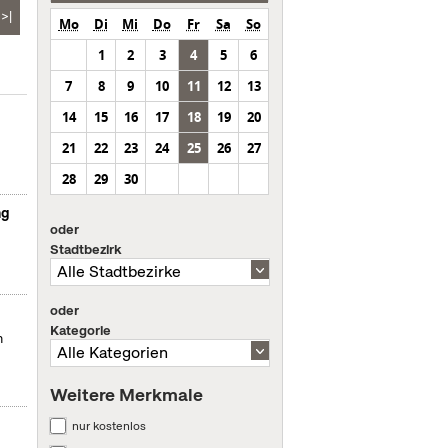
>|
Mo
Di
Mi
Do
Fr
Sa
So
1
2
3
4
5
6
7
8
9
10
11
12
13
14
15
16
17
18
19
20
21
22
23
24
25
26
27
28
29
30
ng
oder
Stadtbezirk
oder
Kategorie
m
Weitere Merkmale
nur kostenlos