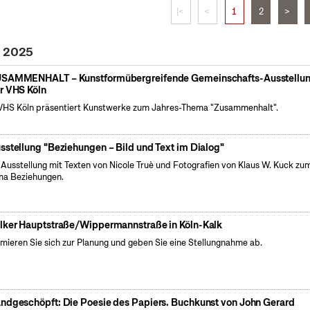
|<
<
1
2
>
l 2025
SAMMENHALT – Kunstformübergreifende Gemeinschafts-Ausstellu
r VHS Köln
VHS Köln präsentiert Kunstwerke zum Jahres-Thema "Zusammenhalt".
sstellung "Beziehungen – Bild und Text im Dialog"
 Ausstellung mit Texten von Nicole Truè und Fotografien von Klaus W. Kuck zu
a Beziehungen.
lker Hauptstraße/Wippermannstraße in Köln-Kalk
rmieren Sie sich zur Planung und geben Sie eine Stellungnahme ab.
ndgeschöpft: Die Poesie des Papiers. Buchkunst von John Gerard