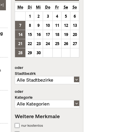
>|
Mo
Di
Mi
Do
Fr
Sa
So
1
2
3
4
5
6
7
8
9
10
11
12
13
ng
14
15
16
17
18
19
20
21
22
23
24
25
26
27
28
29
30
oder
m
Stadtbezirk
oder
Kategorie
Weitere Merkmale
nur kostenlos