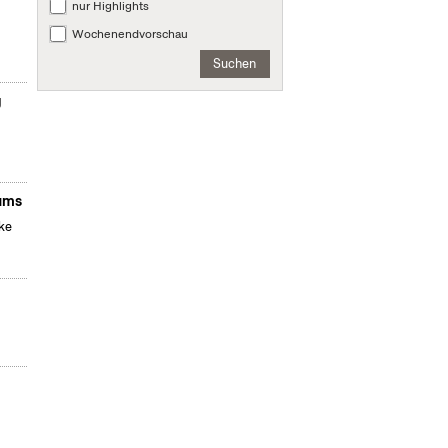
nur Highlights
Wochenendvorschau
Suchen
g
äums
ke