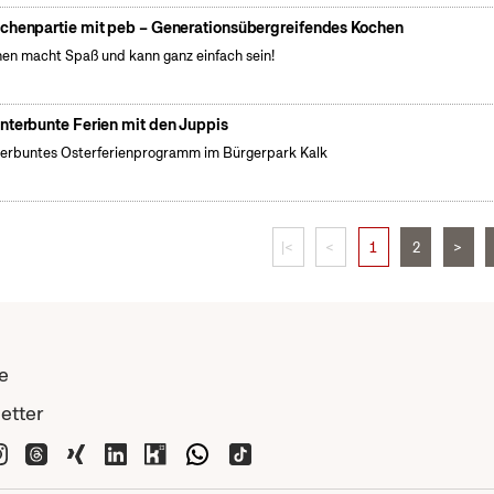
chenpartie mit peb – Generationsübergreifendes Kochen
en macht Spaß und kann ganz einfach sein!
nterbunte Ferien mit den Juppis
erbuntes Osterferienprogramm im Bürgerpark Kalk
|<
<
1
2
>
e
etter