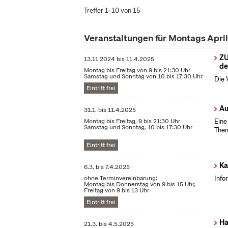
Treffer 1–10 von 15
Veranstaltungen für Montags Apri
ZU
13.11.2024
bis
11.4.2025
de
Montag bis Freitag von 9 bis 21:30 Uhr
Samstag und Sonntag von 10 bis 17:30 Uhr
Die 
Eintritt frei
Au
31.1.
bis
11.4.2025
Montag bis Freitag, 9 bis 21:30 Uhr
Eine
Samstag und Sonntag, 10 bis 17:30 Uhr
Them
Eintritt frei
Ka
6.3.
bis
7.4.2025
ohne Terminvereinbarung:
Info
Montag bis Donnerstag von 9 bis 15 Uhr,
Freitag von 9 bis 13 Uhr
Eintritt frei
Ha
21.3.
bis
4.5.2025