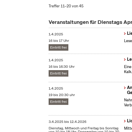
Treffer 11–20 von 45
Veranstaltungen für Dienstags Ap
Li
1.4.2025
16 bis 17 Uhr
Lese
Eintritt frei
Le
1.4.2025
16 bis 16:30 Uhr
Eine
Kalk
Eintritt frei
An
1.4.2025
Ge
19 bis 20:30 uhr
Nehm
Eintritt frei
Verb
Li
3.4.2025
bis
12.4.2026
Dienstag, Mittwoch und Freitag bis Sonntag
Mitt
von 10 bis 18 Uhr, Donnerstag von 10 bis 20