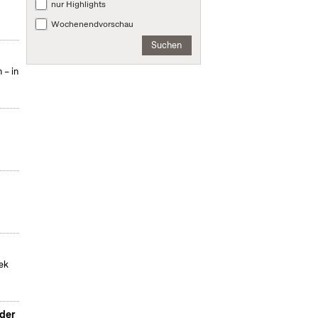
nur Highlights
Wochenendvorschau
Suchen
 – in
hek
 der