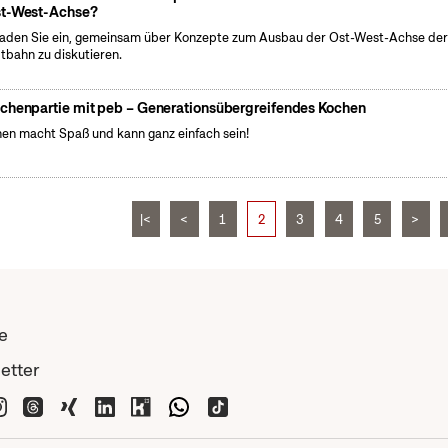
t-West-Achse?
laden Sie ein, gemeinsam über Konzepte zum Ausbau der Ost-West-Achse de
tbahn zu diskutieren.
chenpartie mit peb – Generationsübergreifendes Kochen
en macht Spaß und kann ganz einfach sein!
|<
<
1
2
3
4
5
>
e
etter