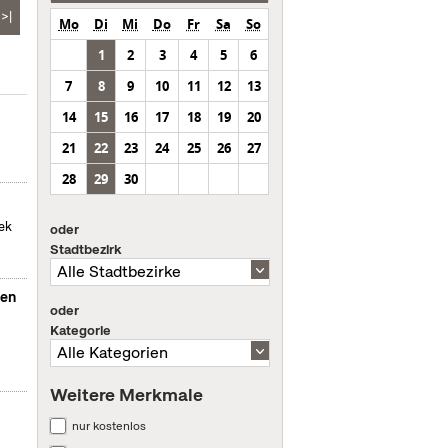
>|
Mo
Di
Mi
Do
Fr
Sa
So
1
2
3
4
5
6
7
8
9
10
11
12
13
14
15
16
17
18
19
20
21
22
23
24
25
26
27
28
29
30
hek
oder
Stadtbezirk
hen
oder
Kategorie
Weitere Merkmale
nur kostenlos