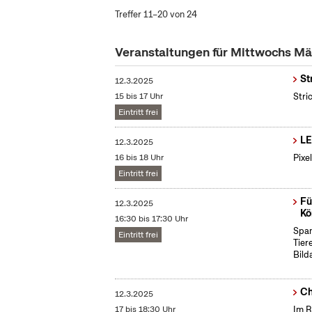
Treffer 11–20 von 24
Veranstaltungen für Mittwochs M
St
12.3.2025
15 bis 17 Uhr
Stri
Eintritt frei
LE
12.3.2025
16 bis 18 Uhr
Pixe
Eintritt frei
Fü
12.3.2025
Kö
16:30 bis 17:30 Uhr
Span
Eintritt frei
Tier
Bild
Ch
12.3.2025
17 bis 18:30 Uhr
Im R