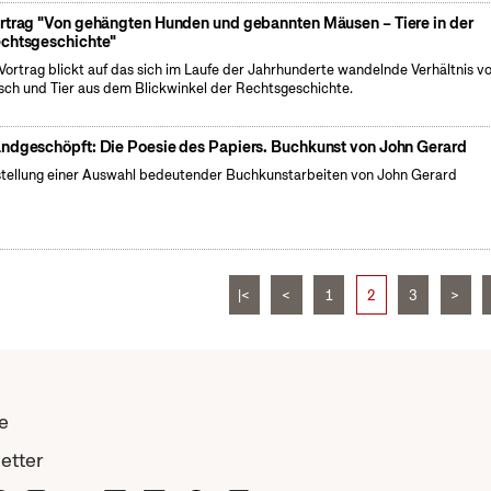
rtrag "Von gehängten Hunden und gebannten Mäusen – Tiere in der
chtsgeschichte"
Vortrag blickt auf das sich im Laufe der Jahrhunderte wandelnde Verhältnis v
ch und Tier aus dem Blickwinkel der Rechtsgeschichte.
ndgeschöpft: Die Poesie des Papiers. Buchkunst von John Gerard
tellung einer Auswahl bedeutender Buchkunstarbeiten von John Gerard
|<
<
1
2
3
>
e
etter