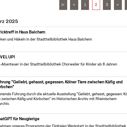
|<
<
1
2
3
>
ärz 2025
ricktreff in Haus Balchem
cken und Häkeln in der Stadtteilbibliothek Haus Balchem
VEL UP!
l-Abenteuer in der Stadtteilbibliothek Chorweiler für Kinder ab 8 Jahren
hrung "Geliebt, gehasst, gegessen. Kölner Tiere zwischen Käfig und
rbchen"
nende Führung durch die aktuelle Ausstellung "Geliebt, gehasst, gegessen: K
e zwischen Käfig und Körbchen" im Historischen Archiv mit Rheinischem
archiv.
atGPT für Neugierige
ahmen unseres Programms der Digitalen Werkstatt in der Stadtteilbibliothek