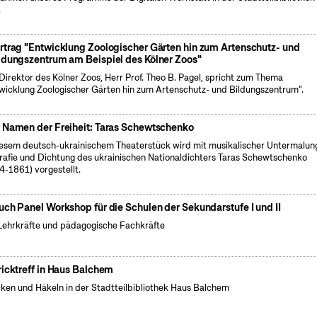
.
rtrag "Entwicklung Zoologischer Gärten hin zum Artenschutz- und
ldungszentrum am Beispiel des Kölner Zoos"
Direktor des Kölner Zoos, Herr Prof. Theo B. Pagel, spricht zum Thema
wicklung Zoologischer Gärten hin zum Artenschutz- und Bildungszentrum“.
 Namen der Freiheit: Taras Schewtschenko
iesem deutsch-ukrainischem Theaterstück wird mit musikalischer Untermalun
rafie und Dichtung des ukrainischen Nationaldichters Taras Schewtschenko
4-1861) vorgestellt.
uch Panel Workshop für die Schulen der Sekundarstufe I und II
Lehrkräfte und pädagogische Fachkräfte
ricktreff in Haus Balchem
cken und Häkeln in der Stadtteilbibliothek Haus Balchem