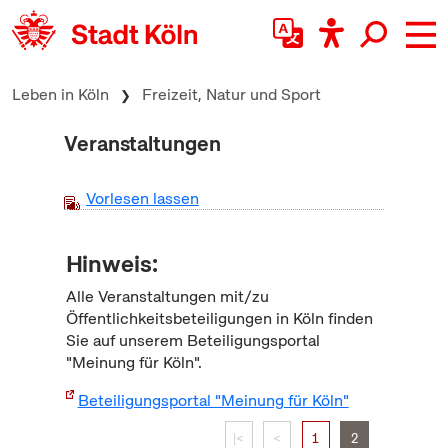
zum Inhalt springen
Leben in Köln
Freizeit, Natur und Sport
Veranstaltungen
Vorlesen lassen
Hinweis:
Alle Veranstaltungen mit/zu
Öffentlichkeitsbeteiligungen in Köln finden
Sie auf unserem Beteiligungsportal
"Meinung für Köln".
Beteiligungsportal "Meinung für Köln"
|<
<
1
2