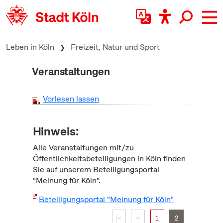
zum Inhalt springen
Leben in Köln
Freizeit, Natur und Sport
Veranstaltungen
Vorlesen lassen
Hinweis:
Alle Veranstaltungen mit/zu
Öffentlichkeitsbeteiligungen in Köln finden
Sie auf unserem Beteiligungsportal
"Meinung für Köln".
Beteiligungsportal "Meinung für Köln"
|<
<
1
2