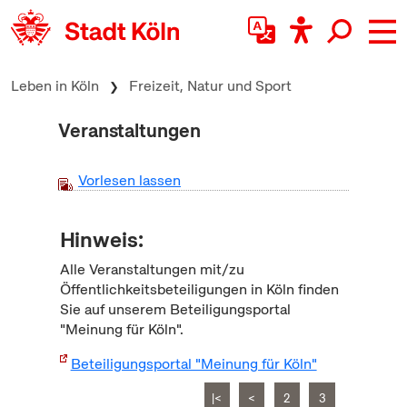
zum Inhalt springen
Leben in Köln
Freizeit, Natur und Sport
Veranstaltungen
Vorlesen lassen
Hinweis:
Alle Veranstaltungen mit/zu
Öffentlichkeitsbeteiligungen in Köln finden
Sie auf unserem Beteiligungsportal
"Meinung für Köln".
Beteiligungsportal "Meinung für Köln"
|<
<
2
3