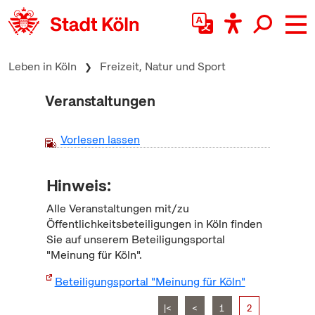
zum Inhalt springen
Leben in Köln
Freizeit, Natur und Sport
Veranstaltungen
Vorlesen lassen
Hinweis:
Alle Veranstaltungen mit/zu
Öffentlichkeitsbeteiligungen in Köln finden
Sie auf unserem Beteiligungsportal
"Meinung für Köln".
Beteiligungsportal "Meinung für Köln"
|<
<
1
2