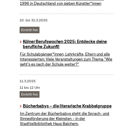
1996 in Deutschland von sieben Künstler*innen
10.
bis
31.3.2025
Eintritt frei
Kölner Berufswochen 2025: Entdecke deine
berufliche Zukunft!
Für Schulabgänger*innen, Lehrkräfte, Eltern und alle
Interessierten: Viele Veranstaltungen zum Thema "Wie
geht's es nach der Schule weiter?"
11.3.2025
11 bis 12 Uhr
Eintritt frei
Bücherbabys – die literarische Krabbelgruppe
Im Zentrum der Bücherbabys steht die Sprach- und
Sinnesförderung der Kleinsten – in der
Stadtteilbibliothek Haus Balchem.