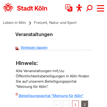
zum Inhalt springen
Leben in Köln
Freizeit, Natur und Sport
Veranstaltungen
Vorlesen lassen
Hinweis:
Alle Veranstaltungen mit/zu
Öffentlichkeitsbeteiligungen in Köln finden
Sie auf unserem Beteiligungsportal
"Meinung für Köln".
Beteiligungsportal "Meinung für Köln"
|<
<
1
2