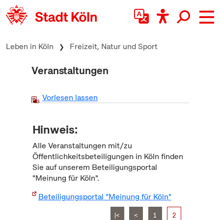
zum Inhalt springen
Leben in Köln
Freizeit, Natur und Sport
Veranstaltungen
Vorlesen lassen
Hinweis:
Alle Veranstaltungen mit/zu
Öffentlichkeitsbeteiligungen in Köln finden
Sie auf unserem Beteiligungsportal
"Meinung für Köln".
Beteiligungsportal "Meinung für Köln"
|<
<
1
2