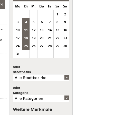
>|
Mo
Di
Mi
Do
Fr
Sa
So
1
2
3
4
5
6
7
8
9
 –
10
11
12
13
14
15
16
17
18
19
20
21
22
23
ie
24
25
26
27
28
29
30
31
oder
Stadtbezirk
oder
Kategorie
Weitere Merkmale