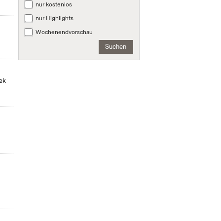
nur kostenlos
nur Highlights
Wochenendvorschau
Suchen
hek