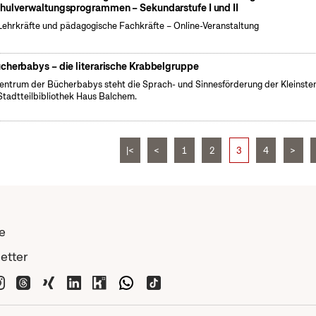
hulverwaltungsprogrammen – Sekundarstufe I und II
Lehrkräfte und pädagogische Fachkräfte – Online-Veranstaltung
cherbabys – die literarische Krabbelgruppe
entrum der Bücherbabys steht die Sprach- und Sinnesförderung der Kleinsten
Stadtteilbibliothek Haus Balchem.
|<
<
1
2
3
4
>
e
etter