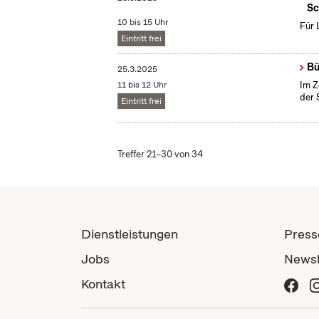
Sc
10 bis 15 Uhr
Für 
Eintritt frei
Bü
25.3.2025
11 bis 12 Uhr
Im Z
der 
Eintritt frei
Treffer 21–30 von 34
Dienstleistungen
Press
Jobs
Newsl
Kontakt