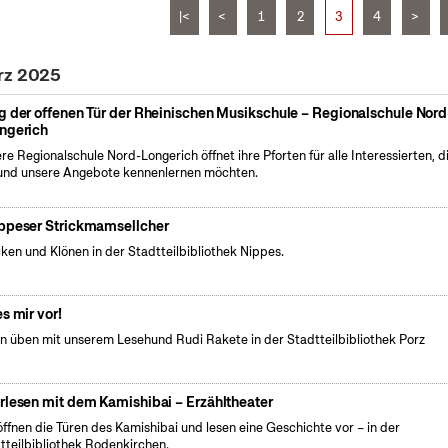
|<
<
1
2
3
4
>
rz 2025
g der offenen Tür der Rheinischen Musikschule – Regionalschule Nord
ngerich
re Regionalschule Nord-Longerich öffnet ihre Pforten für alle Interessierten, d
und unsere Angebote kennenlernen möchten.
ppeser Strickmamsellcher
cken und Klönen in der Stadtteilbibliothek Nippes.
es mir vor!
n üben mit unserem Lesehund Rudi Rakete in der Stadtteilbibliothek Porz
rlesen mit dem Kamishibai – Erzähltheater
öffnen die Türen des Kamishibai und lesen eine Geschichte vor – in der
tteilbibliothek Rodenkirchen.