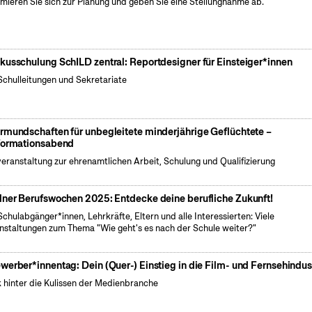
rmieren Sie sich zur Planung und geben Sie eine Stellungnahme ab.
kusschulung SchILD zentral: Reportdesigner für Einsteiger*innen
Schulleitungen und Sekretariate
rmundschaften für unbegleitete minderjährige Geflüchtete –
formationsabend
veranstaltung zur ehrenamtlichen Arbeit, Schulung und Qualifizierung
lner Berufswochen 2025: Entdecke deine berufliche Zukunft!
Schulabgänger*innen, Lehrkräfte, Eltern und alle Interessierten: Viele
nstaltungen zum Thema "Wie geht's es nach der Schule weiter?"
werber*innentag: Dein (Quer-) Einstieg in die Film- und Fernsehindus
k hinter die Kulissen der Medienbranche