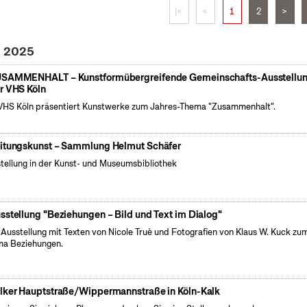
|<
<
1
2
>
z 2025
SAMMENHALT – Kunstformübergreifende Gemeinschafts-Ausstellu
r VHS Köln
VHS Köln präsentiert Kunstwerke zum Jahres-Thema "Zusammenhalt".
itungskunst – Sammlung Helmut Schäfer
tellung in der Kunst- und Museumsbibliothek
sstellung "Beziehungen – Bild und Text im Dialog"
 Ausstellung mit Texten von Nicole Truè und Fotografien von Klaus W. Kuck zu
a Beziehungen.
lker Hauptstraße/Wippermannstraße in Köln-Kalk