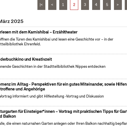
|<
<
1
2
3
4
5
>
 März 2025
rlesen mit dem Kamishibai – Erzähltheater
öffnen die Türen des Kamishibai und lesen eine Geschichte vor – in der
tteilbibliothek Ehrenfeld.
lderbuchkino und Kreativzeit
nende Geschichten in der Stadtteilbibliothek Nippes entdecken
menz im Alltag - Perspektiven für ein gutes Miteinander, sowie Hilfen
troffene und Angehörige
Vortrag informiert und gibt Hilfestellung -Vortrag und Diskussion
turgarten für Einsteiger*innen – Vortrag mit praktischen Tipps für Gar
d Balkon
alle, die einen naturnahen Garten anlegen oder Ihren Balkon nachhaltig bepfla