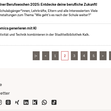
lner Berufswochen 2025: Entdecke deine berufliche Zukunft!
Schulabgänger*innen, Lehrkräfte, Eltern und alle Interessierten: Viele
nstaltungen zum Thema "Wie geht's es nach der Schule weiter?"
mics generieren mit KI
tivität und Technik kombinieren in der Stadtteilbibliothek Kalk.
|<
<
1
2
3
4
5
>
e
etter