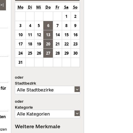
>|
Mo
Di
Mi
Do
Fr
Sa
So
1
2
3
4
5
6
7
8
9
10
11
12
13
14
15
16
17
18
19
20
21
22
23
24
25
26
27
28
29
30
31
oder
Stadtbezirk
 für
oder
Kategorie
ten
Weitere Merkmale
nzen