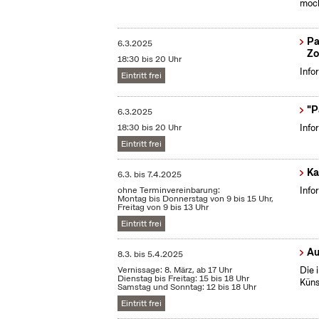
möc
Pa
6.3.2025
Zo
18:30 bis 20 Uhr
Info
Eintritt frei
"P
6.3.2025
18:30 bis 20 Uhr
Info
Eintritt frei
Ka
6.3.
bis
7.4.2025
ohne Terminvereinbarung:
Info
Montag bis Donnerstag von 9 bis 15 Uhr,
Freitag von 9 bis 13 Uhr
Eintritt frei
Au
8.3.
bis
5.4.2025
Vernissage: 8. März, ab 17 Uhr
Die 
Dienstag bis Freitag: 15 bis 18 Uhr
Küns
Samstag und Sonntag: 12 bis 18 Uhr
Eintritt frei