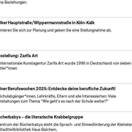
a Beziehungen.
lker Hauptstraße/Wippermannstraße in Köln-Kalk
rmieren Sie sich zur Planung und geben Sie eine Stellungnahme ab.
sstellung: Zarifa Art
internationale Kunstagentur Zarifa Art wurde 1996 in Deutschland von sieben
tler*innen
lner Berufswochen 2025: Entdecke deine berufliche Zukunft!
Schulabgänger*innen, Lehrkräfte, Eltern und alle Interessierten: Viele
nstaltungen zum Thema "Wie geht's es nach der Schule weiter?"
cherbabys – die literarische Krabbelgruppe
entrum der Bücherbabys steht die Sprach- und Sinnesförderung der Kleinsten
Stadtteilbibliothek Haus Balchem.