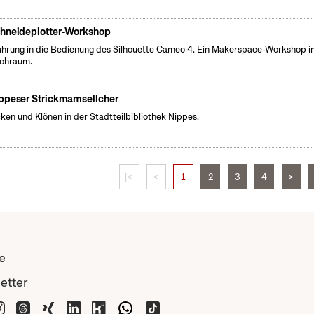
hneideplotter-Workshop
führung in die Bedienung des Silhouette Cameo 4. Ein Makerspace-Workshop i
chraum.
ppeser Strickmamsellcher
cken und Klönen in der Stadtteilbibliothek Nippes.
|<
<
1
2
3
4
>
e
etter