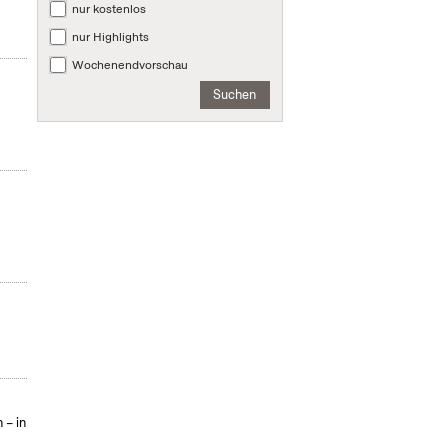
nur kostenlos
nur Highlights
Wochenendvorschau
Suchen
 – in