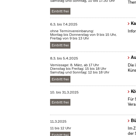
Samstag und Sonntag, 10 bis 17:30 Uhr
Them
Eintritt frei
Ka
6.3.
bis
7.4.2025
ohne Terminvereinbarung:
Info
Montag bis Donnerstag von 9 bis 15 Uhr,
Freitag von 9 bis 13 Uhr
Eintritt frei
Au
8.3.
bis
5.4.2025
Vernissage: 8. März, ab 17 Uhr
Die 
Dienstag bis Freitag: 15 bis 18 Uhr
Küns
Samstag und Sonntag: 12 bis 18 Uhr
Eintritt frei
Kö
10.
bis
31.3.2025
Für 
Eintritt frei
Vera
Bü
11.3.2025
11 bis 12 Uhr
Im Z
der 
Eintritt frei