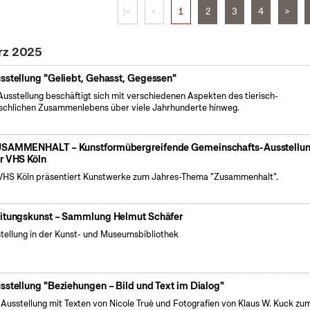
|<
<
1
2
3
4
>
rz 2025
sstellung "Geliebt, Gehasst, Gegessen"
Ausstellung beschäftigt sich mit verschiedenen Aspekten des tierisch-
chlichen Zusammenlebens über viele Jahrhunderte hinweg.
SAMMENHALT – Kunstformübergreifende Gemeinschafts-Ausstellu
r VHS Köln
VHS Köln präsentiert Kunstwerke zum Jahres-Thema "Zusammenhalt".
itungskunst – Sammlung Helmut Schäfer
tellung in der Kunst- und Museumsbibliothek
sstellung "Beziehungen – Bild und Text im Dialog"
 Ausstellung mit Texten von Nicole Truè und Fotografien von Klaus W. Kuck zu