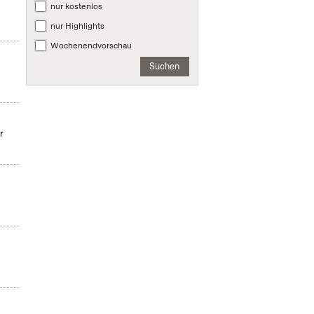
nur kostenlos
nur Highlights
Wochenendvorschau
Suchen
r