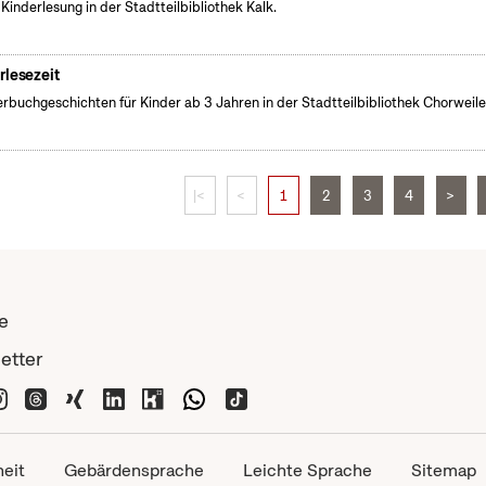
 Kinderlesung in der Stadtteilbibliothek Kalk.
rlesezeit
erbuchgeschichten für Kinder ab 3 Jahren in der Stadtteilbibliothek Chorweile
|<
<
1
2
3
4
>
e
etter
heit
Gebärdensprache
Leichte Sprache
Sitemap