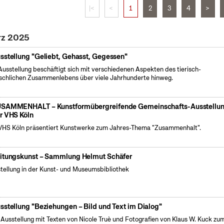
|<
<
1
2
3
4
>
rz 2025
sstellung "Geliebt, Gehasst, Gegessen"
Ausstellung beschäftigt sich mit verschiedenen Aspekten des tierisch-
chlichen Zusammenlebens über viele Jahrhunderte hinweg.
SAMMENHALT – Kunstformübergreifende Gemeinschafts-Ausstellu
r VHS Köln
VHS Köln präsentiert Kunstwerke zum Jahres-Thema "Zusammenhalt".
itungskunst – Sammlung Helmut Schäfer
tellung in der Kunst- und Museumsbibliothek
sstellung "Beziehungen – Bild und Text im Dialog"
 Ausstellung mit Texten von Nicole Truè und Fotografien von Klaus W. Kuck zu