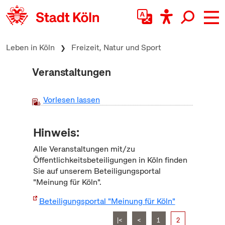
zum Inhalt springen
Leben in Köln
Freizeit, Natur und Sport
Veranstaltungen
Vorlesen lassen
Hinweis:
Alle Veranstaltungen mit/zu
Öffentlichkeitsbeteiligungen in Köln finden
Sie auf unserem Beteiligungsportal
"Meinung für Köln".
Beteiligungsportal "Meinung für Köln"
|<
<
1
2