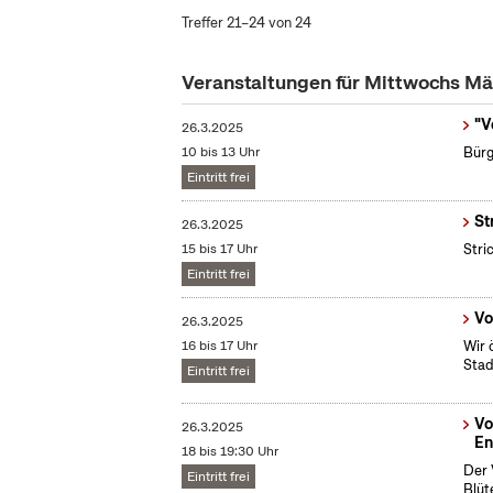
Treffer 21–24 von 24
Veranstaltungen für Mittwochs M
"V
26.3.2025
10 bis 13 Uhr
Bürg
Eintritt frei
St
26.3.2025
15 bis 17 Uhr
Stri
Eintritt frei
Vo
26.3.2025
16 bis 17 Uhr
Wir 
Stad
Eintritt frei
Vo
26.3.2025
En
18 bis 19:30 Uhr
Der 
Eintritt frei
Blüt