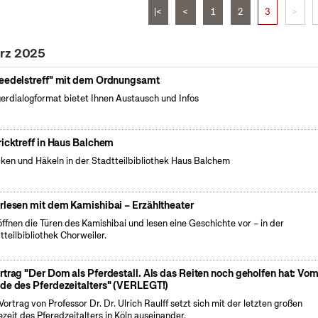
|<
<
1
2
3
>
ärz 2025
eedelstreff" mit dem Ordnungsamt
erdialogformat bietet Ihnen Austausch und Infos
ricktreff in Haus Balchem
cken und Häkeln in der Stadtteilbibliothek Haus Balchem
rlesen mit dem Kamishibai – Erzähltheater
öffnen die Türen des Kamishibai und lesen eine Geschichte vor – in der
tteilbibliothek Chorweiler.
rtrag "Der Dom als Pferdestall. Als das Reiten noch geholfen hat: Vo
de des Pferdezeitalters" (VERLEGT!)
Vortrag von Professor Dr. Dr. Ulrich Raulff setzt sich mit der letzten großen
ezeit des Pferedzeitalters in Köln auseinander.