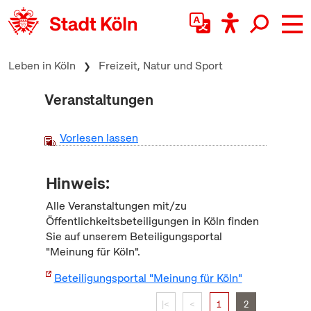
zum Inhalt springen
Leben in Köln
Freizeit, Natur und Sport
Veranstaltungen
Vorlesen lassen
Hinweis:
Alle Veranstaltungen mit/zu
Öffentlichkeitsbeteiligungen in Köln finden
Sie auf unserem Beteiligungsportal
"Meinung für Köln".
Beteiligungsportal "Meinung für Köln"
|<
<
1
2