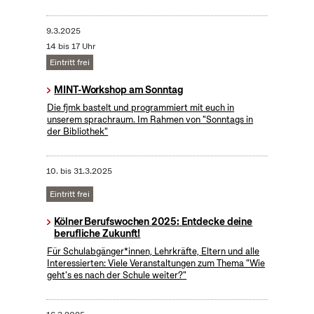
9.3.2025
14 bis 17 Uhr
Eintritt frei
MINT-Workshop am Sonntag
Die fjmk bastelt und programmiert mit euch in
unserem sprachraum. Im Rahmen von "Sonntags in
der Bibliothek"
10.
bis
31.3.2025
Eintritt frei
Kölner Berufswochen 2025: Entdecke deine
berufliche Zukunft!
Für Schulabgänger*innen, Lehrkräfte, Eltern und alle
Interessierten: Viele Veranstaltungen zum Thema "Wie
geht's es nach der Schule weiter?"