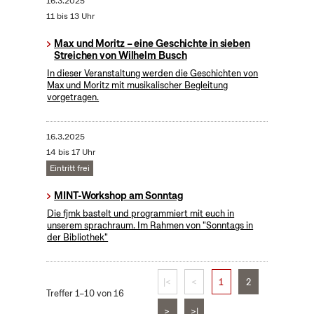
16.3.2025
11 bis 13 Uhr
Max und Moritz – eine Geschichte in sieben
Streichen von Wilhelm Busch
In dieser Veranstaltung werden die Geschichten von
Max und Moritz mit musikalischer Begleitung
vorgetragen.
16.3.2025
14 bis 17 Uhr
Eintritt frei
MINT-Workshop am Sonntag
Die fjmk bastelt und programmiert mit euch in
unserem sprachraum. Im Rahmen von "Sonntags in
der Bibliothek"
|<
<
1
2
Treffer 1–10 von 16
>
>|