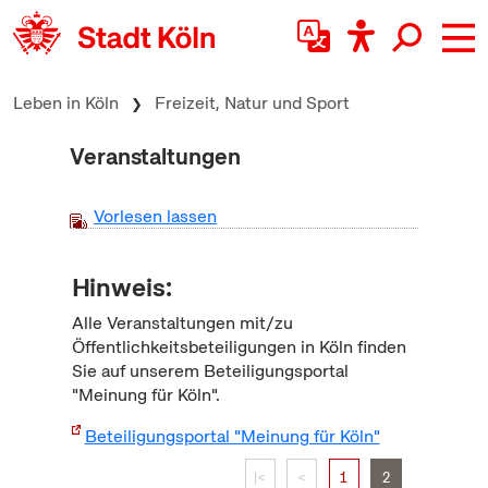
zum Inhalt springen
Leben in Köln
Freizeit, Natur und Sport
Veranstaltungen
Vorlesen lassen
Hinweis:
Alle Veranstaltungen mit/zu
Öffentlichkeitsbeteiligungen in Köln finden
Sie auf unserem Beteiligungsportal
"Meinung für Köln".
Beteiligungsportal "Meinung für Köln"
|<
<
1
2