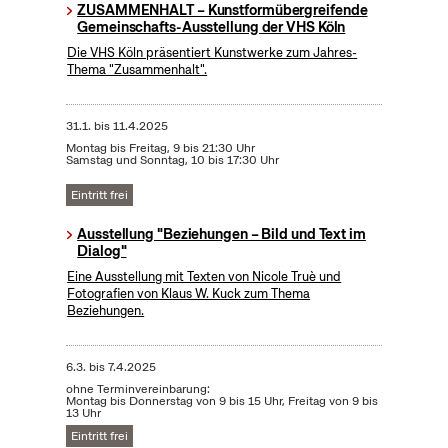
ZUSAMMENHALT – Kunstformübergreifende
Gemeinschafts-Ausstellung der VHS Köln
Die VHS Köln präsentiert Kunstwerke zum Jahres-
Thema "Zusammenhalt".
31.1.
bis
11.4.2025
Montag bis Freitag, 9 bis 21:30 Uhr
Samstag und Sonntag, 10 bis 17:30 Uhr
Eintritt frei
Ausstellung "Beziehungen – Bild und Text im
Dialog"
Eine Ausstellung mit Texten von Nicole Truè und
Fotografien von Klaus W. Kuck zum Thema
Beziehungen.
6.3.
bis
7.4.2025
ohne Terminvereinbarung:
Montag bis Donnerstag von 9 bis 15 Uhr, Freitag von 9 bis
13 Uhr
Eintritt frei