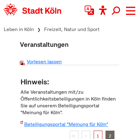
zum Inhalt springen
Leben in Köln
Freizeit, Natur und Sport
Veranstaltungen
Vorlesen lassen
Hinweis:
Alle Veranstaltungen mit/zu
Öffentlichkeitsbeteiligungen in Köln finden
Sie auf unserem Beteiligungsportal
"Meinung für Köln".
Beteiligungsportal "Meinung für Köln"
|<
<
1
2