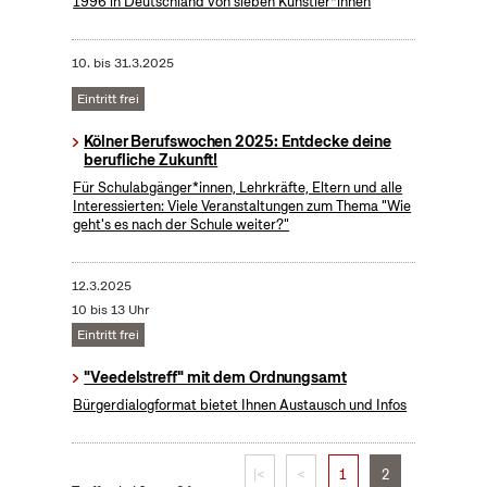
1996 in Deutschland von sieben Künstler*innen
10.
bis
31.3.2025
Eintritt frei
Kölner Berufswochen 2025: Entdecke deine
berufliche Zukunft!
Für Schulabgänger*innen, Lehrkräfte, Eltern und alle
Interessierten: Viele Veranstaltungen zum Thema "Wie
geht's es nach der Schule weiter?"
12.3.2025
10 bis 13 Uhr
Eintritt frei
"Veedelstreff" mit dem Ordnungsamt
Bürgerdialogformat bietet Ihnen Austausch und Infos
|<
<
1
2