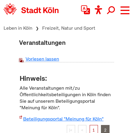
zum Inhalt springen
Leben in Köln
Freizeit, Natur und Sport
Veranstaltungen
Vorlesen lassen
Hinweis:
Alle Veranstaltungen mit/zu
Öffentlichkeitsbeteiligungen in Köln finden
Sie auf unserem Beteiligungsportal
"Meinung für Köln".
Beteiligungsportal "Meinung für Köln"
|<
<
1
2