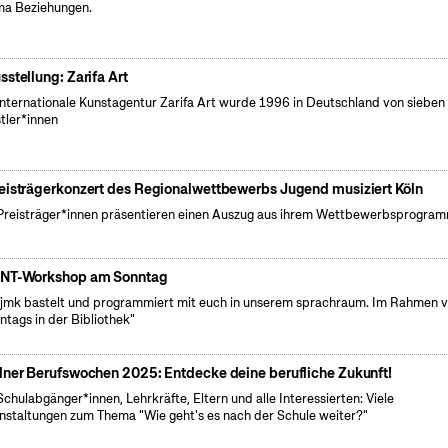
a Beziehungen.
sstellung: Zarifa Art
internationale Kunstagentur Zarifa Art wurde 1996 in Deutschland von sieben
tler*innen
eisträgerkonzert des Regionalwettbewerbs Jugend musiziert Köln
Preisträger*innen präsentieren einen Auszug aus ihrem Wettbewerbsprogra
NT-Workshop am Sonntag
fjmk bastelt und programmiert mit euch in unserem sprachraum. Im Rahmen 
ntags in der Bibliothek"
lner Berufswochen 2025: Entdecke deine berufliche Zukunft!
Schulabgänger*innen, Lehrkräfte, Eltern und alle Interessierten: Viele
nstaltungen zum Thema "Wie geht's es nach der Schule weiter?"