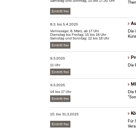
Samstag und Sonntag, 10 bis 17:30 Uhr
Them
Eintritt frei
Au
8.3.
bis
5.4.2025
Vernissage: 8. März, ab 17 Uhr
Die 
Dienstag bis Freitag: 15 bis 18 Uhr
Küns
Samstag und Sonntag: 12 bis 18 Uhr
Eintritt frei
Pr
9.3.2025
11 Uhr
Die 
Eintritt frei
MI
9.3.2025
14 bis 17 Uhr
Die 
"Son
Eintritt frei
Kö
10.
bis
31.3.2025
Für 
Eintritt frei
Vera