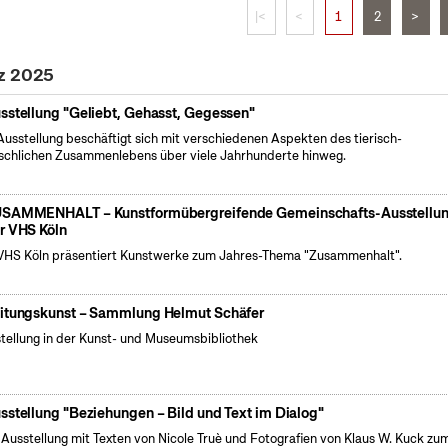
|<
<
1
2
>
rz 2025
sstellung "Geliebt, Gehasst, Gegessen"
Ausstellung beschäftigt sich mit verschiedenen Aspekten des tierisch-
chlichen Zusammenlebens über viele Jahrhunderte hinweg.
SAMMENHALT – Kunstformübergreifende Gemeinschafts-Ausstellu
r VHS Köln
VHS Köln präsentiert Kunstwerke zum Jahres-Thema "Zusammenhalt".
itungskunst – Sammlung Helmut Schäfer
tellung in der Kunst- und Museumsbibliothek
sstellung "Beziehungen – Bild und Text im Dialog"
 Ausstellung mit Texten von Nicole Truè und Fotografien von Klaus W. Kuck zu