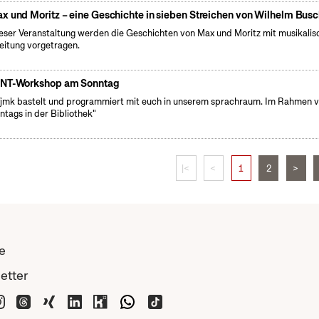
x und Moritz – eine Geschichte in sieben Streichen von Wilhelm Bus
ieser Veranstaltung werden die Geschichten von Max und Moritz mit musikalis
eitung vorgetragen.
NT-Workshop am Sonntag
fjmk bastelt und programmiert mit euch in unserem sprachraum. Im Rahmen 
ntags in der Bibliothek"
|<
<
1
2
>
e
etter