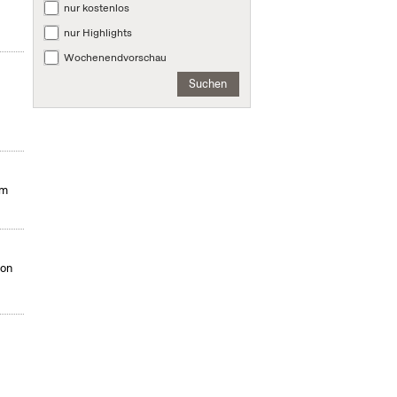
nur kostenlos
nur Highlights
Wochenendvorschau
Suchen
mm
von