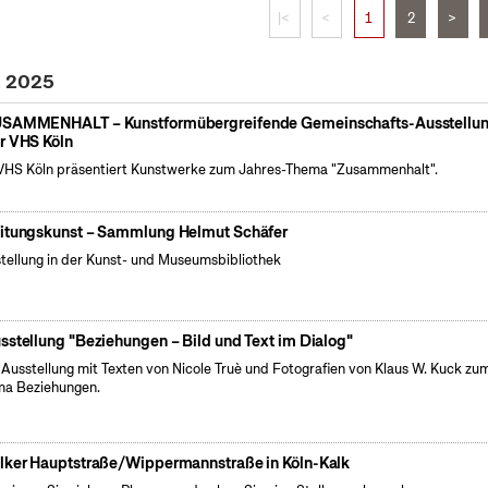
|<
<
1
2
>
z 2025
SAMMENHALT – Kunstformübergreifende Gemeinschafts-Ausstellu
r VHS Köln
VHS Köln präsentiert Kunstwerke zum Jahres-Thema "Zusammenhalt".
itungskunst – Sammlung Helmut Schäfer
tellung in der Kunst- und Museumsbibliothek
sstellung "Beziehungen – Bild und Text im Dialog"
 Ausstellung mit Texten von Nicole Truè und Fotografien von Klaus W. Kuck zu
a Beziehungen.
lker Hauptstraße/Wippermannstraße in Köln-Kalk