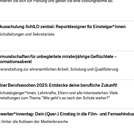
rmieren Sie sich zur Planung und geben Sie eine Stellungnahme ab.
kusschulung SchILD zentral: Reportdesigner für Einsteiger*innen
Schulleitungen und Sekretariate
rmundschaften für unbegleitete minderjährige Geflüchtete –
formationsabend
veranstaltung zur ehrenamtlichen Arbeit, Schulung und Qualifizierung
lner Berufswochen 2025: Entdecke deine berufliche Zukunft!
Schulabgänger*innen, Lehrkräfte, Eltern und alle Interessierten: Viele
nstaltungen zum Thema "Wie geht's es nach der Schule weiter?"
werber*innentag: Dein (Quer-) Einstieg in die Film- und Fernsehindus
k hinter die Kulissen der Medienbranche