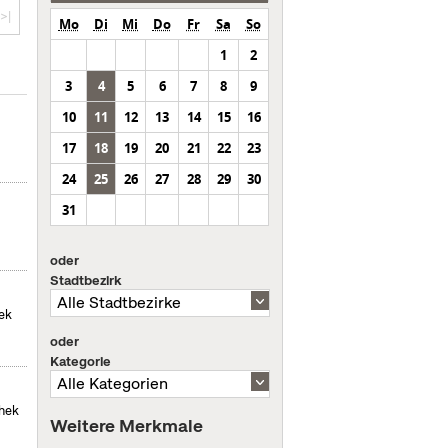
>|
Mo
Di
Mi
Do
Fr
Sa
So
1
2
3
4
5
6
7
8
9
10
11
12
13
14
15
16
17
18
19
20
21
22
23
24
25
26
27
28
29
30
31
oder
Stadtbezirk
hek
oder
Kategorie
thek
Weitere Merkmale