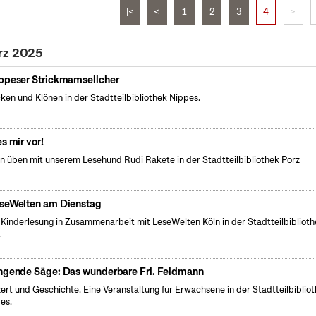
|<
<
1
2
3
4
>
rz 2025
ppeser Strickmamsellcher
cken und Klönen in der Stadtteilbibliothek Nippes.
es mir vor!
n üben mit unserem Lesehund Rudi Rakete in der Stadtteilbibliothek Porz
seWelten am Dienstag
 Kinderlesung in Zusammenarbeit mit LeseWelten Köln in der Stadtteilbibliot
.
ngende Säge: Das wunderbare Frl. Feldmann
ert und Geschichte. Eine Veranstaltung für Erwachsene in der Stadtteilbiblio
es.