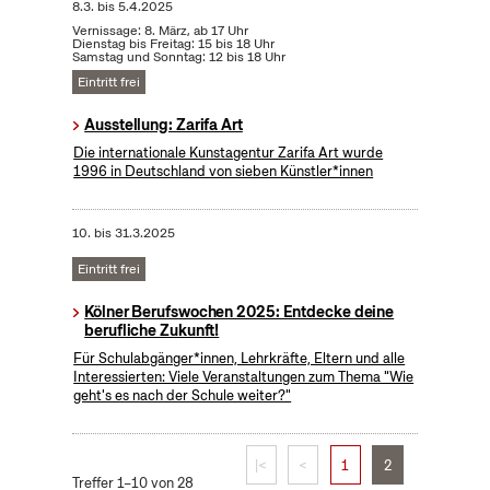
8.3.
bis
5.4.2025
Vernissage: 8. März, ab 17 Uhr
Dienstag bis Freitag: 15 bis 18 Uhr
Samstag und Sonntag: 12 bis 18 Uhr
Eintritt frei
Ausstellung: Zarifa Art
Die internationale Kunstagentur Zarifa Art wurde
1996 in Deutschland von sieben Künstler*innen
10.
bis
31.3.2025
Eintritt frei
Kölner Berufswochen 2025: Entdecke deine
berufliche Zukunft!
Für Schulabgänger*innen, Lehrkräfte, Eltern und alle
Interessierten: Viele Veranstaltungen zum Thema "Wie
geht's es nach der Schule weiter?"
|<
<
1
2
Treffer 1–10 von 28