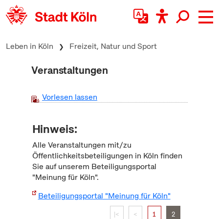
zum Inhalt springen
Leben in Köln
Freizeit, Natur und Sport
Veranstaltungen
Vorlesen lassen
Hinweis:
Alle Veranstaltungen mit/zu
Öffentlichkeitsbeteiligungen in Köln finden
Sie auf unserem Beteiligungsportal
"Meinung für Köln".
Beteiligungsportal "Meinung für Köln"
|<
<
1
2