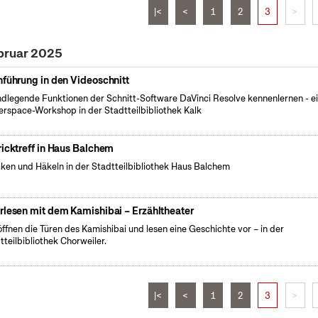
|<
<
1
2
3
>
bruar 2025
nführung in den Videoschnitt
dlegende Funktionen der Schnitt-Software DaVinci Resolve kennenlernen - e
rspace-Workshop in der Stadtteilbibliothek Kalk
ricktreff in Haus Balchem
cken und Häkeln in der Stadtteilbibliothek Haus Balchem
rlesen mit dem Kamishibai – Erzähltheater
öffnen die Türen des Kamishibai und lesen eine Geschichte vor – in der
tteilbibliothek Chorweiler.
|<
<
1
2
3
>