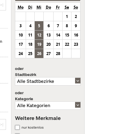
>|
Mo
Di
Mi
Do
Fr
Sa
So
1
2
3
4
5
6
7
8
9
10
11
12
13
14
15
16
in
17
18
19
20
21
22
23
24
25
26
27
28
oder
Stadtbezirk
oder
Kategorie
Weitere Merkmale
>|
nur kostenlos